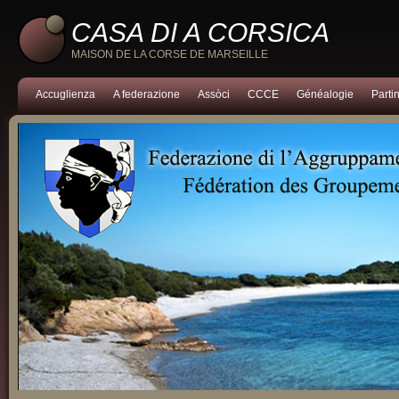
CASA DI A CORSICA
MAISON DE LA CORSE DE MARSEILLE
Accuglienza
A federazione
Assòci
CCCE
Généalogie
Partin