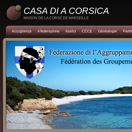
CASA DI A CORSICA
MAISON DE LA CORSE DE MARSEILLE
Accuglienza
A federazione
Assòci
CCCE
Généalogie
Partin