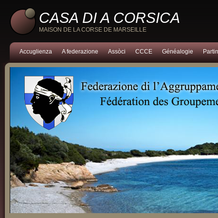
CASA DI A CORSICA
MAISON DE LA CORSE DE MARSEILLE
Accuglienza
A federazione
Assòci
CCCE
Généalogie
Partin