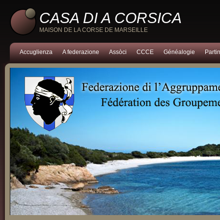
CASA DI A CORSICA
MAISON DE LA CORSE DE MARSEILLE
Accuglienza
A federazione
Assòci
CCCE
Généalogie
Partin