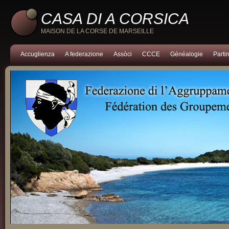
CASA DI A CORSICA
MAISON DE LA CORSE DE MARSEILLE
Accuglienza
A federazione
Assòci
CCCE
Généalogie
Partin