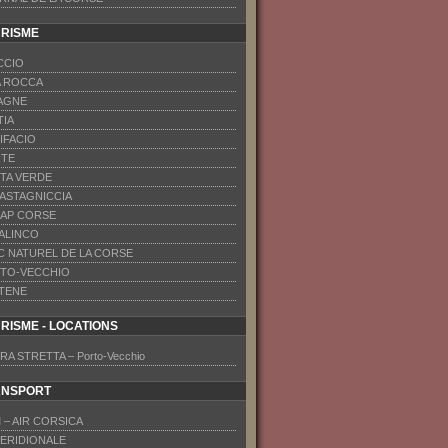
RISME
CCIO
A ROCCA
AGNE
TIA
IFACIO
TE
TA VERDE
CASTAGNICCIA
CAP CORSE
VALINCO
C NATUREL DE LA CORSE
TO-VECCHIO
TENE
RISME - LOCATIONS
RA STRETTA – Porto-Vecchio
ANSPORT
 – AIR CORSICA
MERIDIONALE