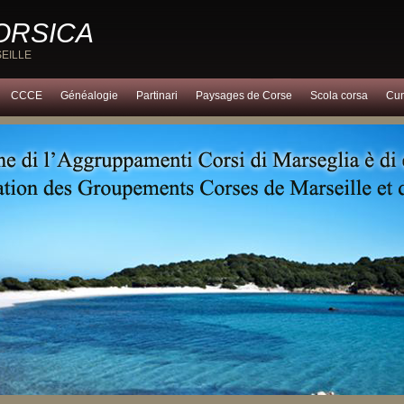
CORSICA
EILLE
CCCE
Généalogie
Partinari
Paysages de Corse
Scola corsa
Cun