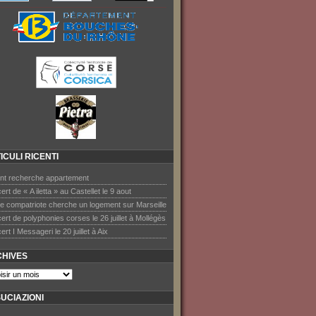
ICULI RICENTI
nt recherche appartement
rt de « A iletta » au Castellet le 9 aout
e compatriote cherche un logement sur Marseille
rt de polyphonies corses le 26 juillet à Mollégès
rt I Messageri le 20 juillet à Aix
HIVES
UCIAZIONI