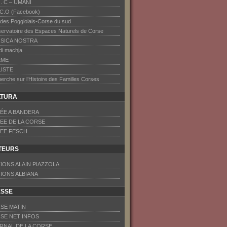
F . C – UMANI
.C.O (Facebook)
 des Poggiolais-Corse du sud
ervatoire des Espaces Naturels de Corse
SICA NOSTRA
 di machja
EME
LISTE
erche sur l’Histoire des Familles Corses
LTURA
ÉE A BANDERA
EE DE LA CORSE
EE FESCH
TEURS
TIONS ALAIN PIAZZOLA
TIONS ALBIANA
ESSE
SE MATIN
SE NET INFOS
RNAL DE LA CORSE