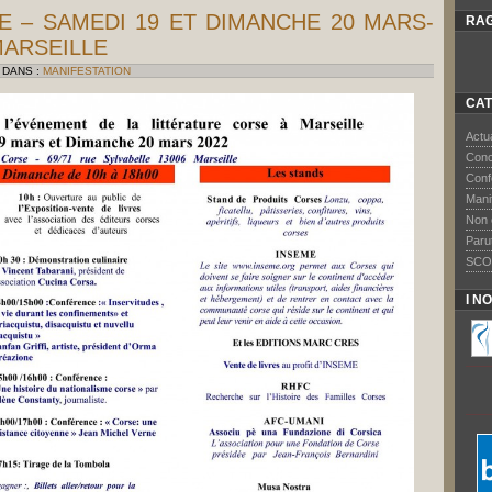
E – SAMEDI 19 ET DIMANCHE 20 MARS-
RAG
MARSEILLE
 DANS :
MANIFESTATION
CAT
Actua
Conc
Conf
Mani
Non 
Paru
SCO
I N