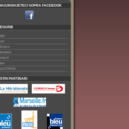
HJUNGHJETECI SOPRA FACEBOOK
EGURIE
lité
ert
érence
festation
classé
tion
LA CORSA
OSTRI PARTINARI