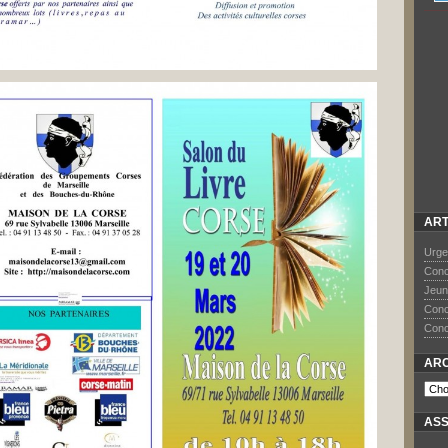
ART
Urge
Conce
Jeun
Conce
Conce
ARC
ASS