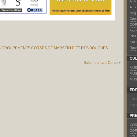
A . 
A. S
Blog
Cons
COR
Fior
INS
KAL
S GROUPEMENTS CORSES DE MARSEILLE ET DES BOUCHES-
Rech
CU
Salon du livre Corse
»
MUS
MUS
MUS
EDI
EDI
EDI
PR
COR
COR
JOU