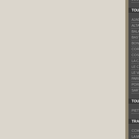
TOU
AJA
ALT
BAL
BAS
BON
COR
COS
LA 
LE 
LE 
PAR
POR
SAR
TOU
PIET
TR
CCM
LA 