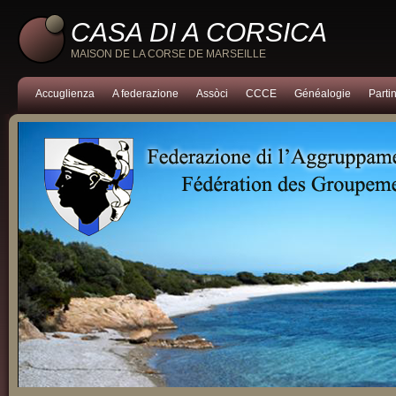
CASA DI A CORSICA
MAISON DE LA CORSE DE MARSEILLE
Accuglienza
A federazione
Assòci
CCCE
Généalogie
Partin