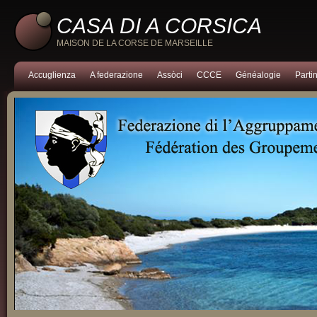
CASA DI A CORSICA
MAISON DE LA CORSE DE MARSEILLE
Accuglienza
A federazione
Assòci
CCCE
Généalogie
Partin