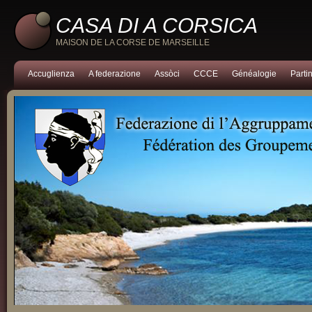
CASA DI A CORSICA
MAISON DE LA CORSE DE MARSEILLE
Accuglienza
A federazione
Assòci
CCCE
Généalogie
Partin