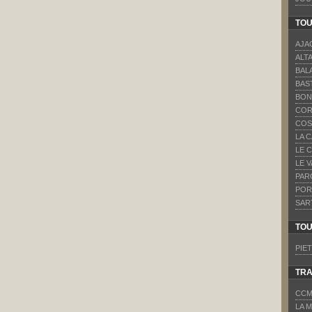
TOU
AJA
ALT
BAL
BAS
BON
COR
COS
LA 
LE 
LE 
PAR
POR
SAR
TOU
PIET
TR
CCM
LA 