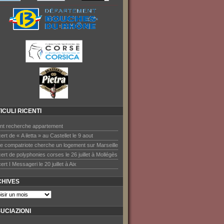
ICULI RICENTI
nt recherche appartement
rt de « A iletta » au Castellet le 9 aout
e compatriote cherche un logement sur Marseille
rt de polyphonies corses le 26 juillet à Mollégès
rt I Messageri le 20 juillet à Aix
HIVES
UCIAZIONI