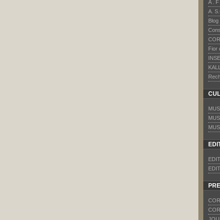
A . 
A. S
Blog
Cons
COR
Fior
INS
KAL
Rech
CU
MUS
MUS
MUS
EDI
EDI
EDI
PR
COR
COR
JOU