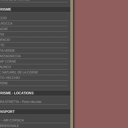
RISME
CCIO
A ROCCA
AGNE
TIA
IFACIO
TE
TA VERDE
CASTAGNICCIA
CAP CORSE
VALINCO
C NATUREL DE LA CORSE
TO-VECCHIO
TENE
RISME - LOCATIONS
RA STRETTA – Porto-Vecchio
ANSPORT
 – AIR CORSICA
MERIDIONALE