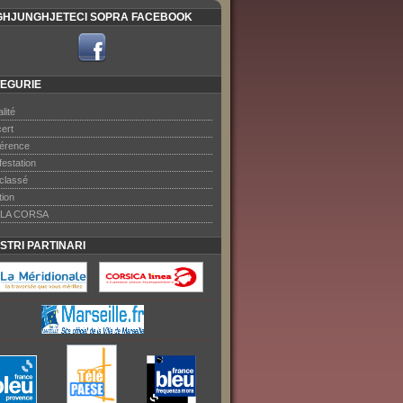
HJUNGHJETECI SOPRA FACEBOOK
EGURIE
lité
ert
érence
festation
classé
tion
LA CORSA
OSTRI PARTINARI