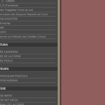
F . C – UMANI
.C.O (Facebook)
 des Poggiolais-Corse du sud
ervatoire des Espaces Naturels de Corse
SICA NOSTRA
 di machja
EME
LISTE
erche sur l’Histoire des Familles Corses
LTURA
ÉE A BANDERA
EE DE LA CORSE
EE FESCH
TEURS
TIONS ALAIN PIAZZOLA
TIONS ALBIANA
ESSE
SE MATIN
SE NET INFOS
RNAL DE LA CORSE