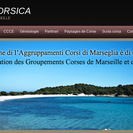
CORSICA
EILLE
CCCE
Généalogie
Partinari
Paysages de Corse
Scola corsa
Cun