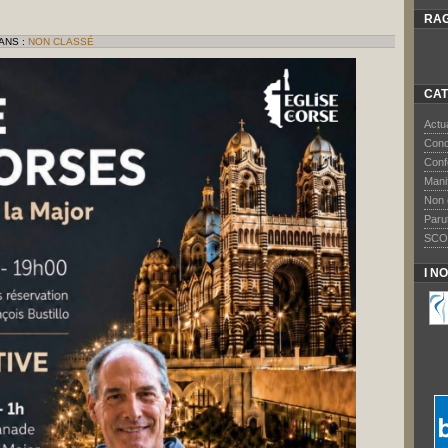
RAG
ANS :
NON CLASSÉ
CAT
Actua
Conc
Conf
Mani
Non 
Paru
SCO
I N